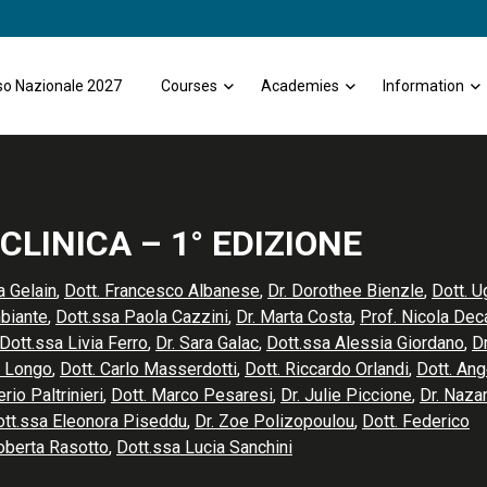
o Nazionale 2027
Courses
Academies
Information
LINICA – 1° EDIZIONE
a Gelain
,
Dott. Francesco Albanese
,
Dr. Dorothee Bienzle
,
Dott. U
biante
,
Dott.ssa Paola Cazzini
,
Dr. Marta Costa
,
Prof. Nicola Dec
Dott.ssa Livia Ferro
,
Dr. Sara Galac
,
Dott.ssa Alessia Giordano
,
Dr
o Longo
,
Dott. Carlo Masserdotti
,
Dott. Riccardo Orlandi
,
Dott. Ang
rio Paltrinieri
,
Dott. Marco Pesaresi
,
Dr. Julie Piccione
,
Dr. Naza
tt.ssa Eleonora Piseddu
,
Dr. Zoe Polizopoulou
,
Dott. Federico
oberta Rasotto
,
Dott.ssa Lucia Sanchini