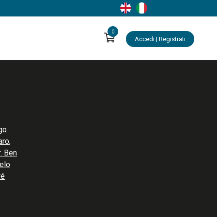
0
Accedi | Registrati
go
aro
,
. Ben
elo
ré