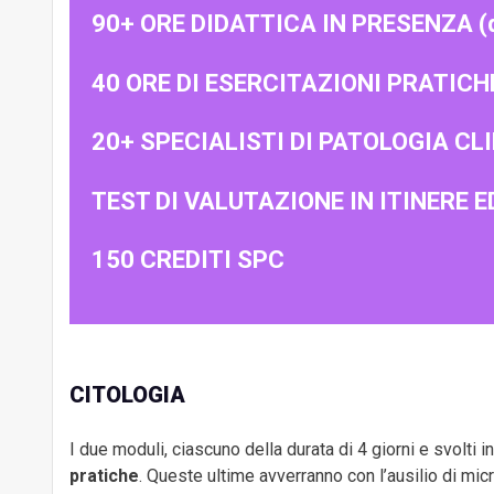
90+ ORE DIDATTICA IN PRESENZA (di c
40 ORE DI ESERCITAZIONI PRATICHE (d
20+ SPECIALISTI DI PATOLOGIA CL
TEST DI VALUTAZIONE IN ITINERE 
150 CREDITI SPC
CITOLOGIA
I due moduli, ciascuno della durata di 4 giorni e svolti
pratiche
. Queste ultime avverranno con l’ausilio di mic