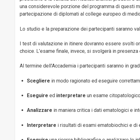
una considerevole porzione del programma di questi mo
partecipazione di diplomati al college europeo di medici
Lo studio e la preparazione dei partecipanti saranno val
I test di valutazione in itinere dovranno essere svolti
choice. L’esame finale, invece, si svolgerà in presen
Al termine dell’Accademia i partecipanti saranno in grad
Scegliere
in modo ragionato ed eseguire correttame
Eseguire
ed
interpretare
un esame citopatologico
Analizzare
in maniera critica i dati ematologici e in
Interpretare
i risultati di esami ematobiochici e di
Eseguire
una ricerca bibliografica e analizzare le 