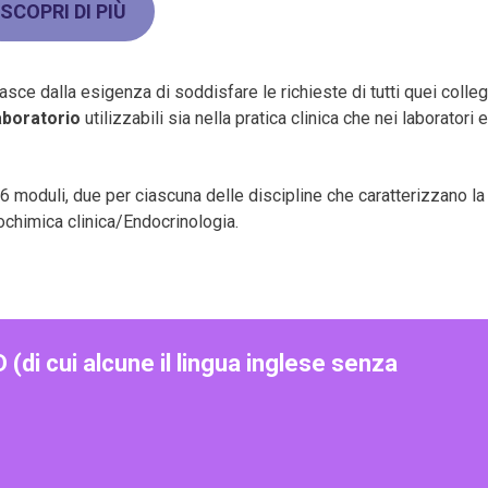
SCOPRI DI PIÙ
sce dalla esigenza di soddisfare le richieste di tutti quei colleg
aboratorio
utilizzabili sia nella pratica clinica che nei laboratori 
6 moduli, due per ciascuna delle discipline che caratterizzano la
iochimica clinica/Endocrinologia.
 cui alcune il lingua inglese senza