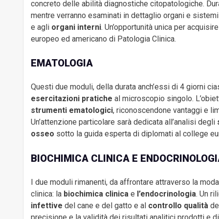
concreto delle abilità diagnostiche citopatologiche. Dura
mentre verranno esaminati in dettaglio organi e sistem
e agli
organi interni
. Un’opportunità unica per acquisi
europeo ed americano di Patologia Clinica.
EMATOLOGIA
Questi due moduli, della durata anch’essi di 4 giorni c
esercitazioni pratiche
al microscopio singolo. L’obiet
strumenti ematologici
, riconoscendone vantaggi e limit
Un’attenzione particolare sarà dedicata all’analisi degli
osseo
sotto la guida esperta di diplomati al college e
BIOCHIMICA CLINICA E ENDOCRINOLOGI
I due moduli rimanenti, da affrontare attraverso la moda
clinica: la
biochimica clinica
e
l’endocrinologia
. Un ri
infettive
del cane e del gatto e al
controllo qualità
del
precisione e la validità dei risultati analitici prodotti e 