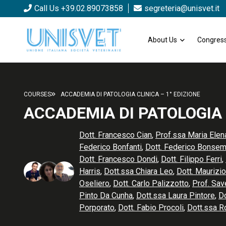
Call Us +39.02.89073858
segreteria@unisvet.it
About Us
Congress
COURSES
ACCADEMIA DI PATOLOGIA CLINICA – 1° EDIZIONE
ACCADEMIA DI PATOLOGIA C
Dott. Francesco Cian
,
Prof.ssa Maria Elen
Federico Bonfanti
,
Dott. Federico Bonsem
Dott. Francesco Dondi
,
Dott. Filippo Ferri
,
Harris
,
Dott.ssa Chiara Leo
,
Dott. Maurizi
Oseliero
,
Dott. Carlo Palizzotto
,
Prof. Save
Pinto Da Cunha
,
Dott.ssa Laura Pintore
,
Do
Porporato
,
Dott. Fabio Procoli
,
Dott.ssa R