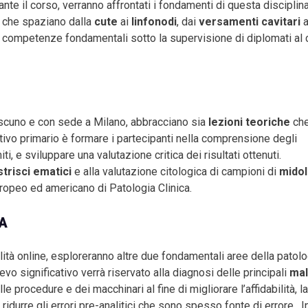
nte il corso, verranno affrontati i fondamenti di questa disciplina
i che spaziano dalla
cute
ai
linfonodi
, dai
versamenti cavitari
a
re competenze fondamentali sotto la supervisione di diplomati al 
iascuno e con sede a Milano, abbracciano sia
lezioni teoriche
ch
tivo primario è formare i partecipanti nella comprensione degli
i, e sviluppare una valutazione critica dei risultati ottenuti.
strisci ematici
e alla valutazione citologica di campioni di
midol
uropeo ed americano di Patologia Clinica.
A
lità online, esploreranno altre due fondamentali aree della patolo
lievo significativo verrà riservato alla diagnosi delle principali
mal
le procedure e dei macchinari al fine di migliorare l’affidabilità, la
di ridurre gli errori pre-analitici che sono spesso fonte di errore. In