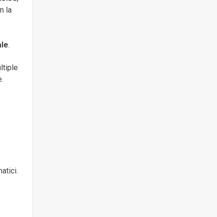
n la
ale
.
ltiple
e.
atici.