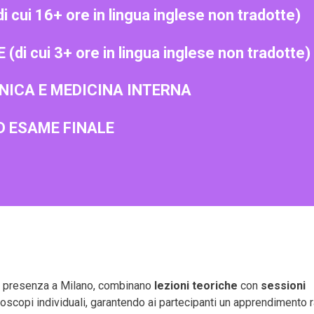
ui 16+ ore in lingua inglese non tradotte)
i cui 3+ ore in lingua inglese non tradotte)
INICA E MEDICINA INTERNA
ED ESAME FINALE
 in presenza a Milano, combinano
lezioni teoriche
con
sessioni
roscopi individuali, garantendo ai partecipanti un apprendimento 