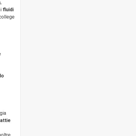
,
i
fluidi
college
e
lo
gia
attie
oltre,