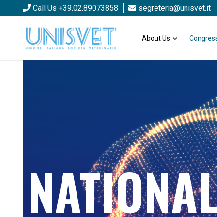
Call Us +39.02.89073858
segreteria@unisvet.it
About Us
Congress
NATIONA