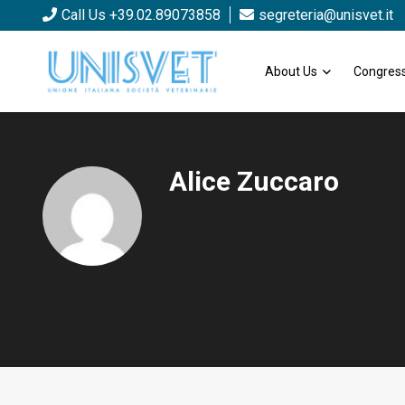
Call Us +39.02.89073858
segreteria@unisvet.it
About Us
Congress
Alice Zuccaro