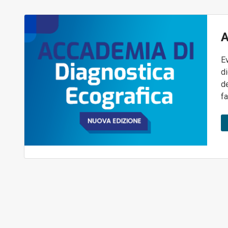
A
E
di
de
fa