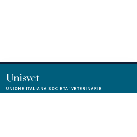
Unisvet
UNIONE ITALIANA SOCIETA' VETERINARIE
L’associazione, non avente scopo di lucro, intende
perseguire fini di educazione professionale permanente.
Contattaci