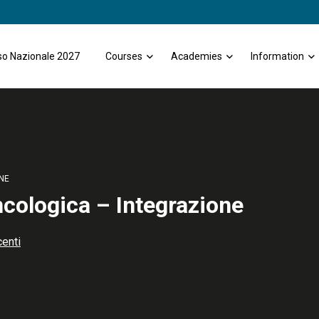
o Nazionale 2027
Courses
Academies
Information
NE
ncologica – Integrazione
enti