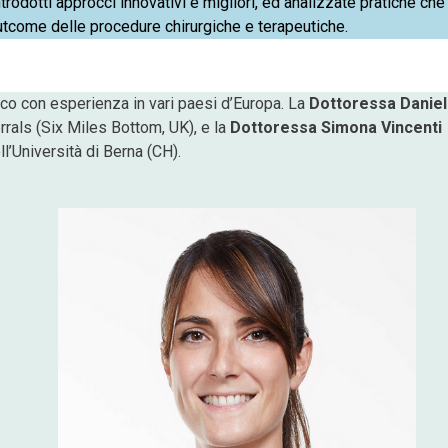
ntrodotti approcci innovativi e migliori, ed analizzate pratiche che
outcome delle procedure chirurgiche e terapeutiche.
ico con esperienza in vari paesi d’Europa. La
Dottoressa Daniel
rals (Six Miles Bottom, UK), e la
Dottoressa Simona Vincenti
l’Università di Berna (CH).