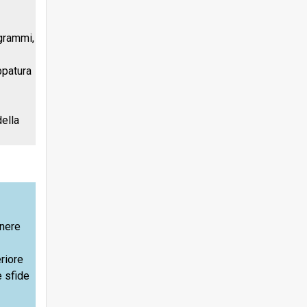
ogrammi,
ppatura
della
anere
eriore
e sfide