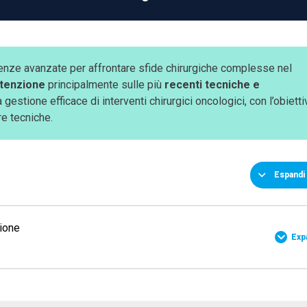
enze avanzate per affrontare sfide chirurgiche complesse nel
ttenzione
principalmente sulle più
recenti tecniche e
a gestione efficace di interventi chirurgici oncologici, con l’obiett
re tecniche.
Espandi 
zione
Exp
0% COMPLETE
0/6 Steps