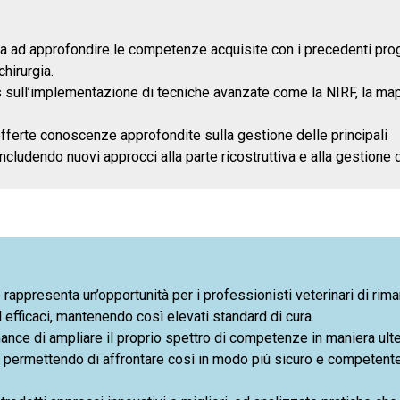
33min, 23sec
alizzazione intraoperatoria del tumore
ira ad approfondire le competenze acquisite con i precedenti pr
hirurgia.
us sull’implementazione di tecniche avanzate come la NIRF, la ma
offerte conoscenze approfondite sulla gestione delle principali
includendo nuovi approcci alla parte ricostruttiva e alla gestione 
47min, 56sec
dia
1hr, 16min, 23sec
Oncologia Veterinaria
so rappresenta un’opportunità per i professionisti veterinari di rim
 efficaci, mantenendo così elevati standard di cura.
chance di ampliare il proprio spettro di competenze in maniera ult
48min, 16sec
uando
e, permettendo di affrontare così in modo più sicuro e competent