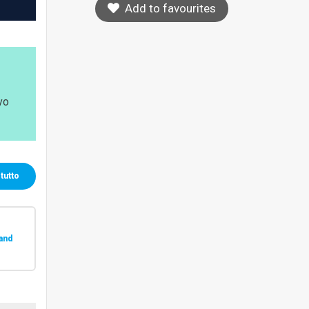
Add to favourites
ivo
tutto
and