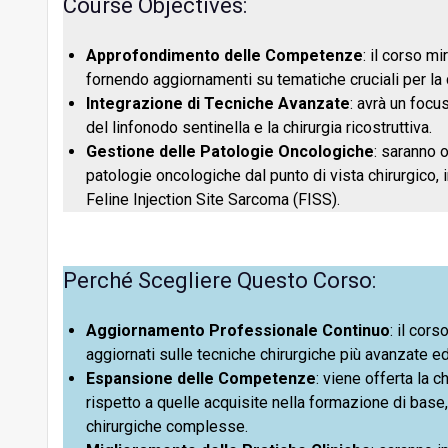
Course Objectives:
NIRF e altre tecniche: l’avanguardia della visu
Approfondimento delle Competenze
: il corso m
fornendo aggiornamenti su tematiche cruciali per la c
Integrazione di Tecniche Avanzate
: avrà un foc
52min, 6sec
Chirurgia ricostruttiva 1
del linfonodo sentinella e la chirurgia ricostruttiva.
Gestione delle Patologie Oncologiche
: saranno 
patologie oncologiche dal punto di vista chirurgico, 
52min, 26sec
Chirurgia ricostruttiva 2
Feline Injection Site Sarcoma (FISS).
FISS: perché non dobbiamo abbassare la guar
Perché Scegliere Questo Corso:
Utilità e controversie della sterilizzazione in 
Aggiornamento Professionale Continuo
: il cor
aggiornati sulle tecniche chirurgiche più avanzate ed
Espansione delle Competenze
: viene offerta la 
Mappatura del linfonodo sentinella: come e q
rispetto a quelle acquisite nella formazione di bas
chirurgiche complesse.