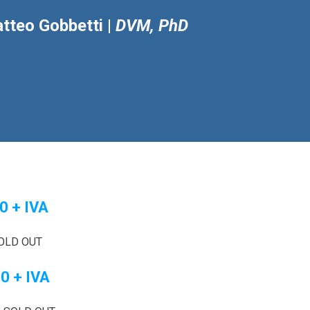
tteo Gobbetti |
DVM, PhD
0 + IVA
 SOLD OUT
0 + IVA