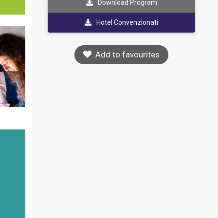
Download Program
Hotel Convenzionati
Add to favourites