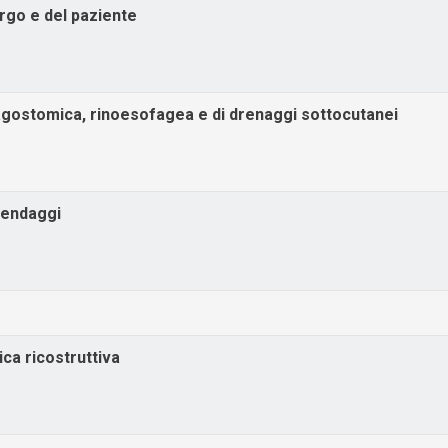
urgo e del paziente
agostomica, rinoesofagea e di drenaggi sottocutanei
 bendaggi
ica ricostruttiva