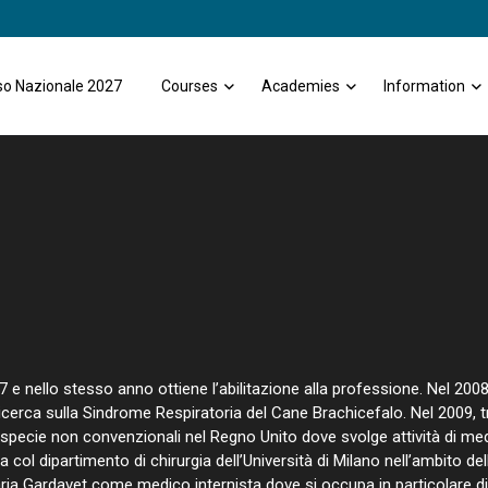
o Nazionale 2027
Courses
Academies
Information
7 e nello stesso anno ottiene l’abilitazione alla professione. Nel 200
 ricerca sulla Sindrome Respiratoria del Cane Brachicefalo. Nel 2009,
 e specie non convenzionali nel Regno Unito dove svolge attività di med
 col dipartimento di chirurgia dell’Università di Milano nell’ambito del
aria Gardavet come medico internista dove si occupa in particolare di 