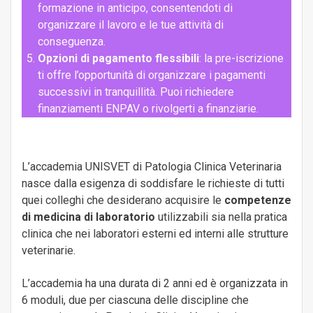
formazione in anticipo, consentendoti di
organizzare il lavoro e le tue attività di
conseguenza.
Opzioni di pagamento flessibili
: la pre-iscrizione
ti offre l’opportunità di organizzare i pagamenti
successivi in tranquillità. Puoi richiedere
finanziamenti ENPAV o rivolgerti a finanziarie.
L’accademia UNISVET di Patologia Clinica Veterinaria
nasce dalla esigenza di soddisfare le richieste di tutti
quei colleghi che desiderano acquisire le
competenze
di medicina di laboratorio
utilizzabili sia nella pratica
clinica che nei laboratori esterni ed interni alle strutture
veterinarie.
L’accademia ha una durata di 2 anni ed è organizzata in
6 moduli, due per ciascuna delle discipline che