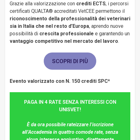
Grazie alla valorizzazione con
crediti ECTS
, i percorsi
certificati QUALTA® accreditati VetCEE permettono il
riconoscimento della professionalità dei veterinari
sia in Italia che nel resto d’Europa
, aprendo nuove
possibilità di
crescita professionale
e garantendo un
vantaggio competitivo nel mercato del lavoro
.
SCOPRI DI PIÙ
Evento valorizzato con N. 150 crediti SPC*
PAGA IN 4 RATE SENZA INTERESSI CON
UNISVET!
È da ora possibile rateizzare l’iscrizione
all’Accademia in quattro comode rate, senza
alcun interesse aggiuntivo, direttamente