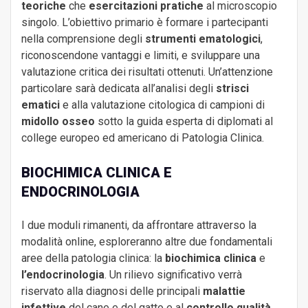
teoriche
che
esercitazioni pratiche
al microscopio
singolo. L’obiettivo primario è formare i partecipanti
nella comprensione degli
strumenti ematologici
,
riconoscendone vantaggi e limiti, e sviluppare una
valutazione critica dei risultati ottenuti. Un’attenzione
particolare sarà dedicata all’analisi degli
strisci
ematici
e alla valutazione citologica di campioni di
midollo osseo
sotto la guida esperta di diplomati al
college europeo ed americano di Patologia Clinica.
BIOCHIMICA CLINICA E
ENDOCRINOLOGIA
I due moduli rimanenti, da affrontare attraverso la
modalità online, esploreranno altre due fondamentali
aree della patologia clinica: la
biochimica clinica
e
l’endocrinologia
. Un rilievo significativo verrà
riservato alla diagnosi delle principali
malattie
infettive
del cane e del gatto e al
controllo qualità