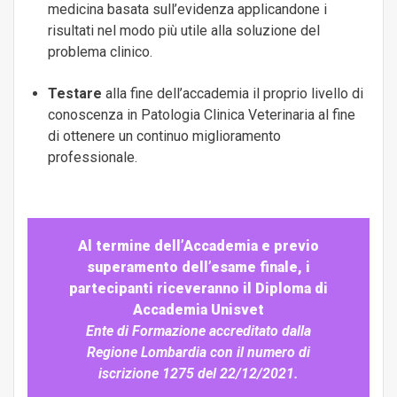
medicina basata sull’evidenza applicandone i
risultati nel modo più utile alla soluzione del
problema clinico.
Testare
alla fine dell’accademia il proprio livello di
conoscenza in Patologia Clinica Veterinaria al fine
di ottenere un continuo miglioramento
professionale.
Al termine dell’Accademia e previo
superamento dell’esame finale, i
partecipanti riceveranno il Diploma di
Accademia Unisvet
Ente di Formazione accreditato dalla
Regione Lombardia con il numero di
iscrizione 1275 del 22/12/2021.