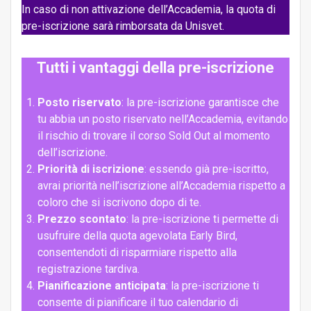
In caso di non attivazione dell’Accademia, la quota di
pre-iscrizione sarà rimborsata da Unisvet.
Tutti i vantaggi della pre-iscrizione
Posto riservato
: la pre-iscrizione garantisce che
tu abbia un posto riservato nell’Accademia, evitando
il rischio di trovare il corso Sold Out al momento
dell’iscrizione.
Priorità di iscrizione
: essendo già pre-iscritto,
avrai priorità nell’iscrizione all’Accademia rispetto a
coloro che si iscrivono dopo di te.
Prezzo scontato
: la pre-iscrizione ti permette di
usufruire della quota agevolata Early Bird,
consentendoti di risparmiare rispetto alla
registrazione tardiva.
Pianificazione anticipata
: la pre-iscrizione ti
consente di pianificare il tuo calendario di