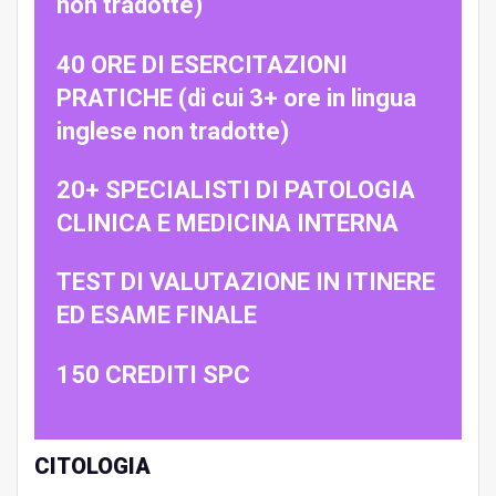
non tradotte)
40 ORE DI ESERCITAZIONI
PRATICHE (di cui 3+ ore in lingua
inglese non tradotte)
20+ SPECIALISTI DI PATOLOGIA
CLINICA E MEDICINA INTERNA
TEST DI VALUTAZIONE IN ITINERE
ED ESAME FINALE
150 CREDITI SPC
CITOLOGIA