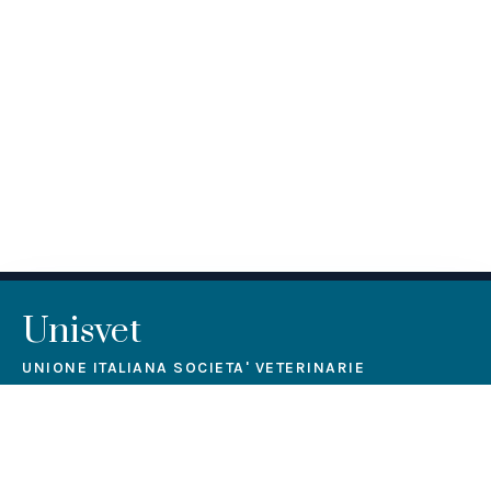
Unisvet
UNIONE ITALIANA SOCIETA' VETERINARIE
L’associazione, non avente scopo di lucro, intende
perseguire fini di educazione professionale permanente.