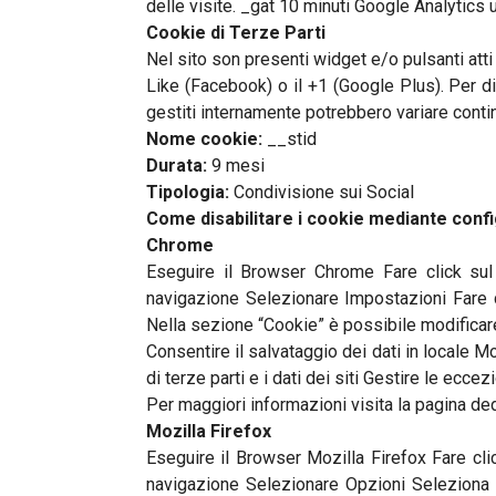
delle visite. _gat 10 minuti Google Analytics ut
Cookie di Terze Parti
Nel sito son presenti widget e/o pulsanti att
Like (Facebook) o il +1 (Google Plus). Per di
gestiti internamente potrebbero variare contin
Nome cookie:
__stid
Durata:
9 mesi
Tipologia:
Condivisione sui Social
Come disabilitare i cookie mediante conf
Chrome
Eseguire il Browser Chrome Fare click sul 
navigazione Selezionare Impostazioni Fare c
Nella sezione “Cookie” è possibile modificare
Consentire il salvataggio dei dati in locale Mo
di terze parti e i dati dei siti Gestire le eccez
Per maggiori informazioni visita la pagina de
Mozilla Firefox
Eseguire il Browser Mozilla Firefox Fare clic
navigazione Selezionare Opzioni Seleziona i