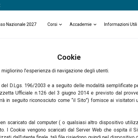
t
so Nazionale 2027
Corsi
Accademie
Informazioni Utili
Cookie
 migliorino l’esperienza di navigazione degli utenti.
2 del D.Lgs. 196/2003 e a seguito delle modalità semplificate p
Gazzetta Ufficiale n.126 del 3 giugno 2014 e previsto dal prov
rà in seguito riconosciuto come “il Sito”) fornisce ai visitato
ien scaricato dal computer ( o qualsiasi altro dispositivo utiliz
to. I Cookie vengono scaricati dal Server Web che ospita il Sit
zzati dall’utente finale, tali file risiedono quindi nel dispositivo 