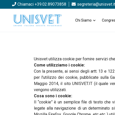
Chiamaci +39.02.89073858
segreteria@unisvet.i
Chi Siamo
Congres
Unisvet utilizza cookie per fornire servizi che
Come utilizziamo i cookie:
Con la presente, ai sensi degli artt. 13 e 12
per l’utilizzo dei cookie, pubblicate sulla 
Maggio 2014, il sito UNISVET.IT (il quale ver
vengono utilizzati.
Cosa sono i cookie:
Il “cookie” è un semplice file di testo che v
legate alla navigazione di un determinato si
Mozilla Firefox, Google Chrome, etc etc..) utili