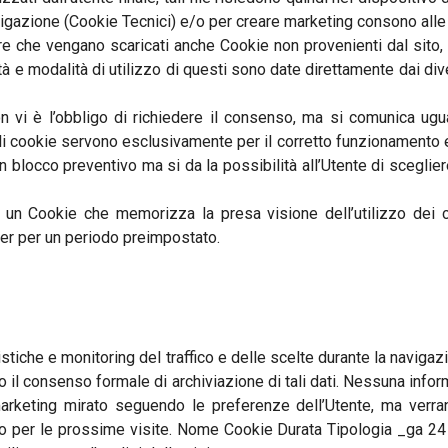
vigazione (Cookie Tecnici) e/o per creare marketing consono alle 
e che vengano scaricati anche Cookie non provenienti dal sito, 
inalità e modalità di utilizzo di questi sono date direttamente dai di
 non vi è l’obbligo di richiedere il consenso, ma si comunica u
 tali cookie servono esclusivamente per il corretto funzionamento 
un blocco preventivo ma si da la possibilità all’Utente di sceglier
un Cookie che memorizza la presa visione dell’utilizzo dei c
ner per un periodo preimpostato.
tatistiche e monitoring del traffico e delle scelte durante la navi
il consenso formale di archiviazione di tali dati. Nessuna inform
marketing mirato seguendo le preferenze dell’Utente, ma verran
o per le prossime visite. Nome Cookie Durata Tipologia _ga 24 m