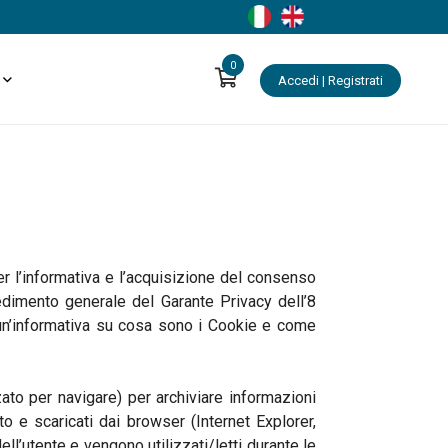
0
Accedi | Registrati
er l’informativa e l’acquisizione del consenso
vedimento generale del Garante Privacy dell’8
ri un’informativa su cosa sono i Cookie e come
zato per navigare) per archiviare informazioni
o e scaricati dai browser (Internet Explorer,
dell’utente e vengono utilizzati/letti durante le