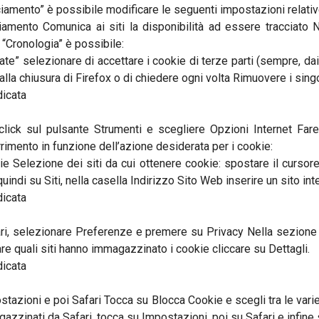
iamento” è possibile modificare le seguenti impostazioni relativ
cciamento Comunica ai siti la disponibilità ad essere tracciato
 “Cronologia” è possibile:
te” selezionare di accettare i cookie di terze parti (sempre, dai s
alla chiusura di Firefox o di chiedere ogni volta Rimuovere i sin
dicata
click sul pulsante Strumenti e scegliere Opzioni Internet Far
rimento in funzione dell’azione desiderata per i cookie:
okie Selezione dei siti da cui ottenere cookie: spostare il curs
quindi su Siti, nella casella Indirizzo Sito Web inserire un sito i
dicata
fari, selezionare Preferenze e premere su Privacy Nella sezion
nare quali siti hanno immagazzinato i cookie cliccare su Dettagli.
dicata
azioni e poi Safari Tocca su Blocca Cookie e scegli tra le varie o
azzinati da Safari, tocca su Impostazioni, poi su Safari e infine