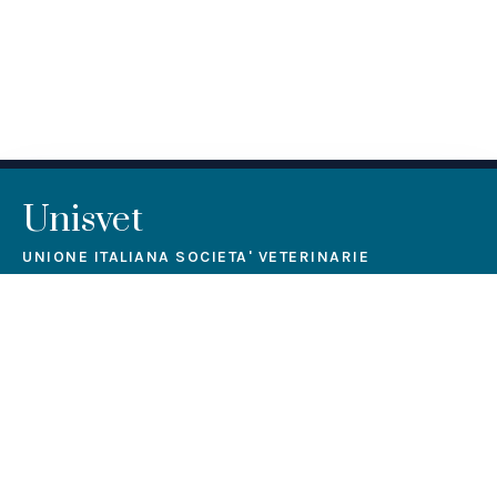
Unisvet
UNIONE ITALIANA SOCIETA' VETERINARIE
L’associazione, non avente scopo di lucro, intende
perseguire fini di educazione professionale permanente.
Contattaci