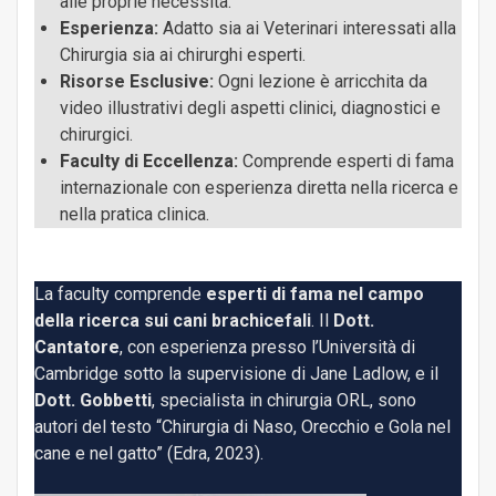
alle proprie necessità.
Esperienza:
Adatto sia ai Veterinari interessati alla
Turbinectomia laser: indicazioni, tecnica chirurgica
Chirurgia sia ai chirurghi esperti.
56min, 49sec
e outcome
Risorse Esclusive:
Ogni lezione è arricchita da
video illustrativi degli aspetti clinici, diagnostici e
chirurgici.
Ostruzioni atipiche e pazienti atipici: chihuahua,
Faculty di Eccellenza:
Comprende esperti di fama
40min, 25sec
CKCS & co
internazionale con esperienza diretta nella ricerca e
nella pratica clinica.
La faculty comprende
esperti di fama nel campo
della ricerca sui cani brachicefali
. Il
Dott.
Cantatore
, con esperienza presso l’Università di
Cambridge sotto la supervisione di Jane Ladlow, e il
Dott. Gobbetti
, specialista in chirurgia ORL, sono
autori del testo “Chirurgia di Naso, Orecchio e Gola nel
cane e nel gatto” (Edra, 2023).