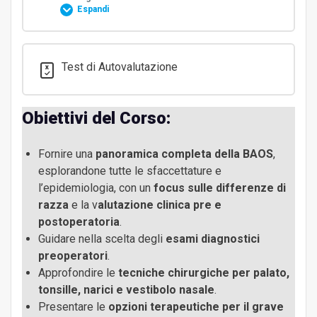
Espandi
Contenuto Modulo
Test di Autovalutazione
0% COMPLETATO
0/10 Steps
Obiettivi del Corso:
Stato dell’arte della BAOS: Le numerose
sfaccettature della sindrome nel 2024
Fornire una
panoramica completa della BAOS
,
43min, 49sec
esplorandone tutte le sfaccettature e
l’epidemiologia, con un
focus sulle differenze di
Epidemiologia, differenze di razza, valutazione
razza
e la v
alutazione clinica pre e
clinica pre e postoperatoria: la rivoluzione del
postoperatoria
.
42min, 46sec
Cambridge BOAS Research Group
Guidare nella scelta degli
esami diagnostici
preoperatori
.
Approfondire le
tecniche chirurgiche per palato,
Radiologia, Endoscopia, Fluoroscopia, TC: Criteri di
tonsille, narici e vestibolo nasale
.
scelta degli esami diagnostici pre operatori
Presentare le
opzioni terapeutiche per il grave
48min, 30sec