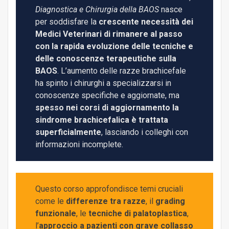
Diagnostica e Chirurgia della BAOS
nasce
per soddisfare la
crescente necessità dei
Medici Veterinari di rimanere al passo
con la rapida evoluzione delle tecniche e
delle conoscenze terapeutiche sulla
BAOS
. L’aumento delle razze brachicefale
ha spinto i chirurghi a specializzarsi in
conoscenze specifiche e aggiornate, ma
spesso nei corsi di aggiornamento la
sindrome brachicefalica è trattata
superficialmente
, lasciando i colleghi con
informazioni incomplete.
Questo corso approfondisce temi cruciali
come le
differenze tra razze
, il
grading
funzionale
, le
tecniche di palatoplastica
,
l’
approccio a pazienti con grave collasso