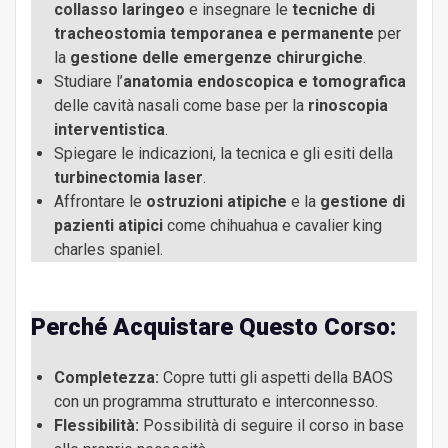
collasso laringeo
e insegnare le
tecniche di
tracheostomia temporanea e permanente
per
La Chirurgia del palato e delle tonsille
la
gestione delle emergenze chirurgiche
.
44min, 39sec
Studiare l’
anatomia endoscopica e tomografica
delle cavità nasali come base per la
rinoscopia
interventistica
.
La Chirurgia delle narici e del vestibolo nasale
Spiegare le indicazioni, la tecnica e gli esiti della
40min, 43sec
turbinectomia laser
.
Affrontare le
ostruzioni atipiche
e la
gestione di
Opzioni terapeutiche in caso di grave collasso
pazienti atipici
come chihuahua e cavalier king
1hr, 16sec
laringeo
charles spaniel.
Tracheostomia temporanea e permanente:
Perché Acquistare Questo Corso:
43min, 2sec
Chirurgia d’urgenza e di salvataggio
Completezza:
Copre tutti gli aspetti della BAOS
Anatomia endoscopica e tomografica delle cavità
con un programma strutturato e interconnesso.
nasali: presupposto essenziale alla rinoscopia
Flessibilità:
Possibilità di seguire il corso in base
31min, 3sec
interventistica