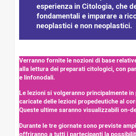
esperienza in Citologia, che d
fondamentali e imparare a ricon
neoplastici e non neoplastici.
Verranno fornite le nozioni di base relativ
alla lettura dei preparati citologici, con p
e linfonodali.
Le lezioni si volgeranno principalmente in
caricate delle lezioni propedeutiche al co
Queste ultime saranno visualizzabili on-d
Durante le tre giornate sono previste ampi
offriranno a tutti i partecipanti la possibil