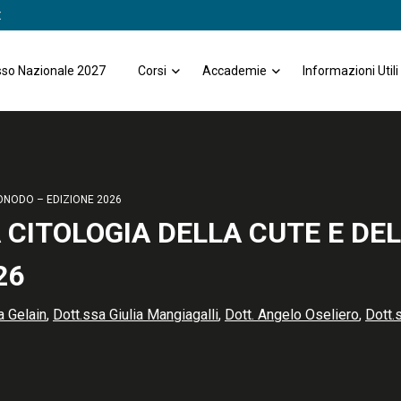
t
so Nazionale 2027
Corsi
Accademie
Informazioni Utili
FONODO – EDIZIONE 2026
A CITOLOGIA DELLA CUTE E DEL
26
a Gelain
,
Dott.ssa Giulia Mangiagalli
,
Dott. Angelo Oseliero
,
Dott.