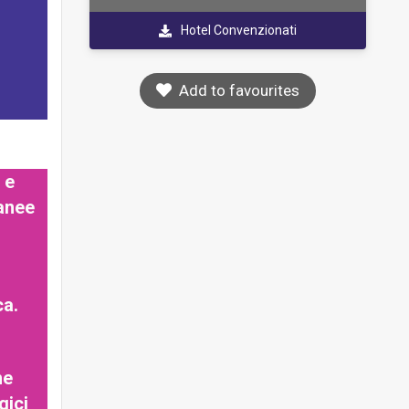
Hotel Convenzionati
Add to favourites
 e
tanee
ca.
he
gici