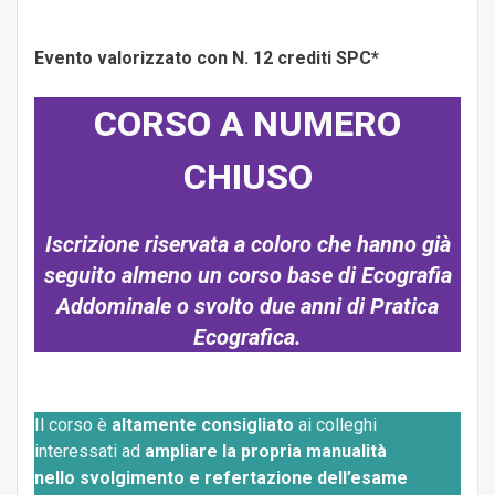
Evento valorizzato con N. 12 crediti SPC*
CORSO A NUMERO
CHIUSO
Iscrizione riservata a coloro che hanno già
seguito almeno un corso base di Ecografia
Addominale o svolto due anni di Pratica
Ecografica.
Il corso è
altamente consigliato
ai colleghi
interessati ad
ampliare la propria manualità
nello
svolgimento e refertazione dell’esame